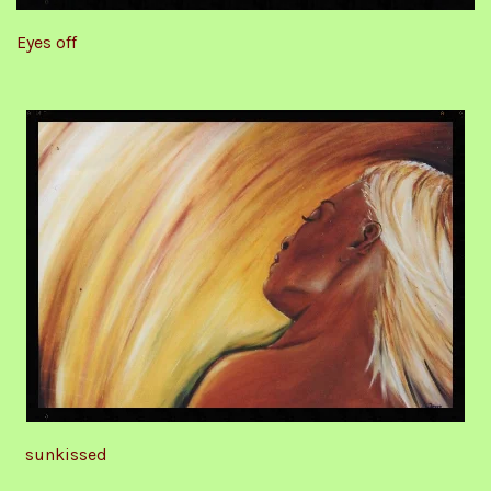
Eyes off
sunkissed