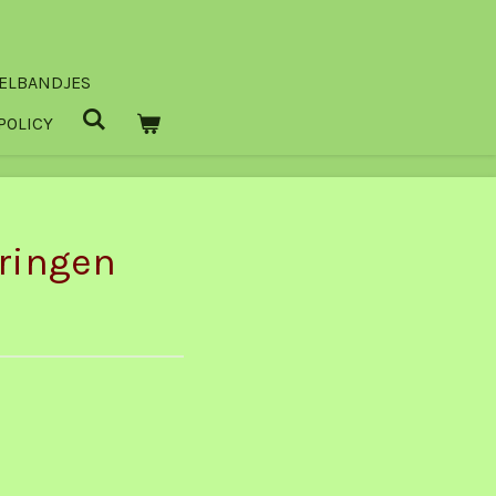
ELBANDJES
POLICY
rringen