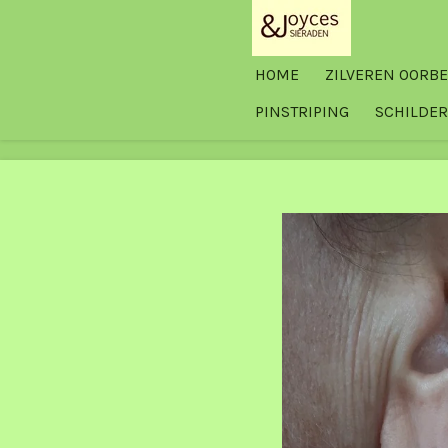
Ga
direct
HOME
ZILVEREN OORB
naar
de
PINSTRIPING
SCHILDER
hoofdinhoud