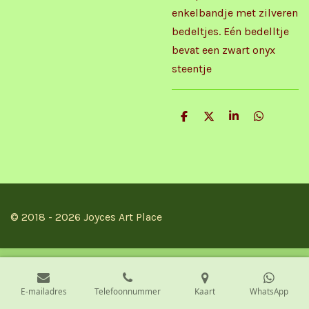
enkelbandje met zilveren
bedeltjes. Eén bedelltje
bevat een zwart onyx
steentje
D
D
S
D
e
e
h
e
l
e
a
l
e
l
r
e
n
e
n
© 2018 - 2026 Joyces Art Place
E-mailadres
Telefoonnummer
Kaart
WhatsApp