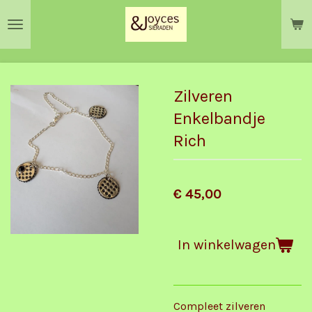
Ga
direct
naar
de
hoofdinhoud
Zilveren
Enkelbandje
Rich
€ 45,00
In winkelwagen
Compleet zilveren