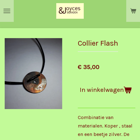
Ga
direct
naar
de
hoofdinhoud
Collier Flash
€ 35,00
In winkelwagen
Combinatie van
materialen. Koper , staal
en een beetje zilver. De