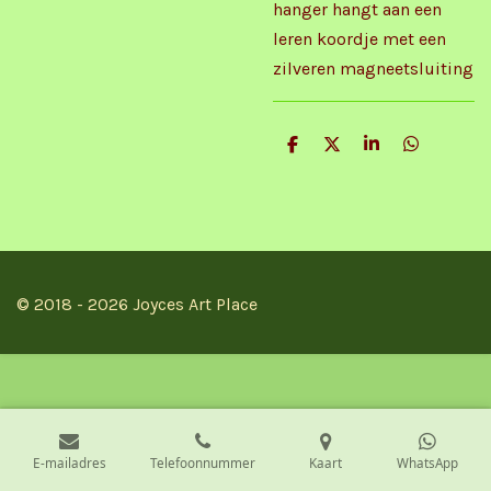
hanger hangt aan een
leren koordje met een
zilveren magneetsluiting
D
D
S
D
e
e
h
e
l
e
a
l
e
l
r
e
n
e
n
© 2018 - 2026 Joyces Art Place
E-mailadres
Telefoonnummer
Kaart
WhatsApp