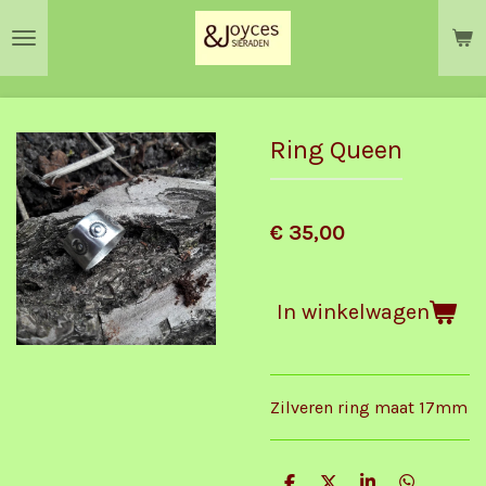
Ga
direct
naar
de
hoofdinhoud
Ring Queen
€ 35,00
In winkelwagen
Zilveren ring maat 17mm