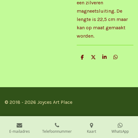
een zilveren
magneetsluiting. De
lengte is 22,5 cm maar
kan op maat gemaakt
worden.
D
D
S
D
e
e
h
e
l
e
a
l
e
l
r
e
n
e
n
© 2018 - 2026 Joyces Art Place
E-mailadres
Telefoonnummer
Kaart
WhatsApp