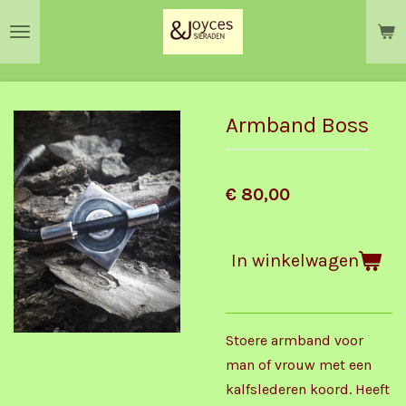
Ga
direct
naar
de
hoofdinhoud
Armband Boss
€ 80,00
In winkelwagen
Stoere armband voor
man of vrouw met een
kalfslederen koord. Heeft