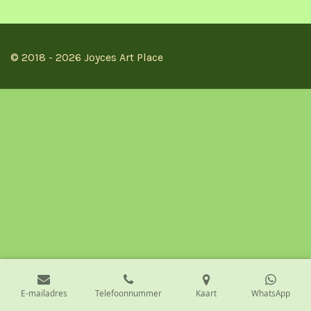
n
e
n
© 2018 - 2026 Joyces Art Place
E-mailadres
Telefoonnummer
Kaart
WhatsApp