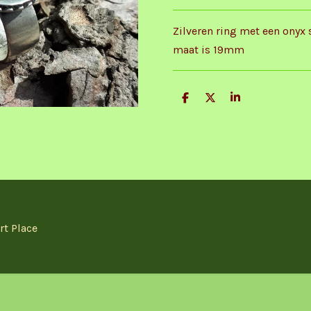
Zilveren ring met een onyx 
maat is 19mm
D
D
S
e
e
h
l
e
a
e
l
r
n
e
rt Place