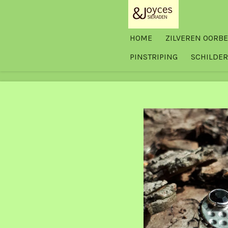
Ga
direct
HOME
ZILVEREN OORB
naar
de
PINSTRIPING
SCHILDER
hoofdinhoud