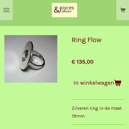
Ga
direct
naar
de
hoofdinhoud
Ring Flow
€ 135,00
In winkelwagen
Zilveren ring in de maat
19mm