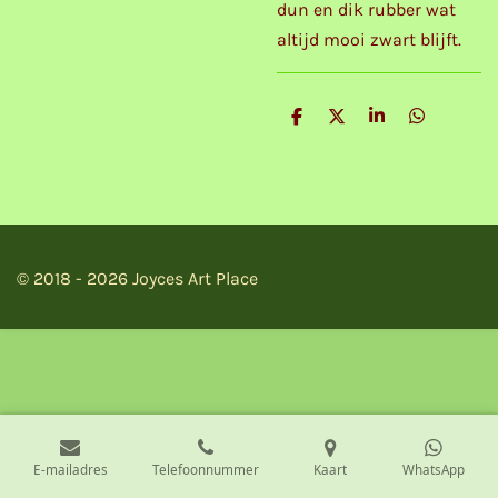
dun en dik rubber wat
altijd mooi zwart blijft.
D
D
S
D
e
e
h
e
l
e
a
l
e
l
r
e
n
e
n
© 2018 - 2026 Joyces Art Place
E-mailadres
Telefoonnummer
Kaart
WhatsApp