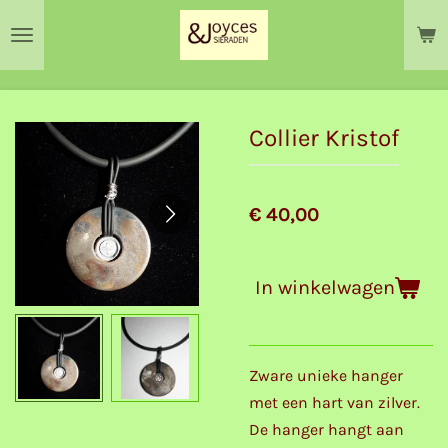
Ga
direct
naar
de
hoofdinhoud
Collier Kristof
€ 40,00
In winkelwagen
Zware unieke hanger
met een hart van zilver.
De hanger hangt aan