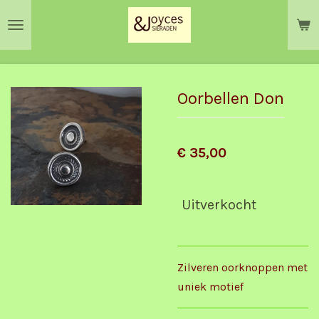
Ga
direct
naar
de
hoofdinhoud
Oorbellen Don
€ 35,00
Uitverkocht
Zilveren oorknoppen met
uniek motief