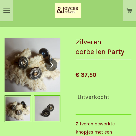
Ga
direct
naar
de
hoofdinhoud
Zilveren
oorbellen Party
€ 37,50
Uitverkocht
Zilveren bewerkte
knopjes met een