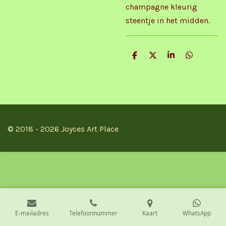
champagne kleurig
steentje in het midden.
D
D
S
D
e
e
h
e
l
e
a
l
e
l
r
e
n
e
n
© 2018 - 2026 Joyces Art Place
E-mailadres
Telefoonnummer
Kaart
WhatsApp