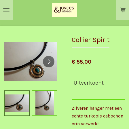
Ga
direct
naar
de
hoofdinhoud
Collier Spirit
€ 55,00
Uitverkocht
Zilveren hanger met een
echte turkoois cabochon
erin verwerkt.