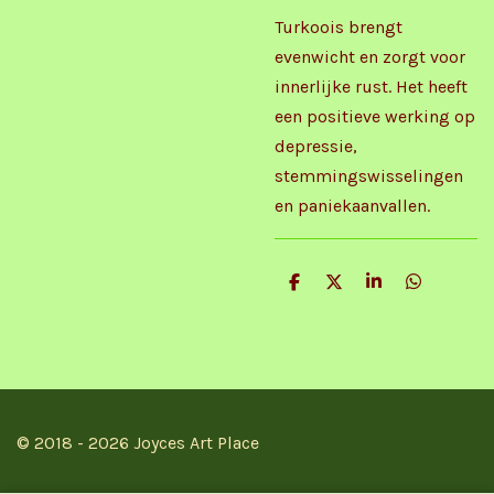
Turkoois brengt
evenwicht en zorgt voor
innerlijke rust. Het heeft
een positieve werking op
depressie,
stemmingswisselingen
en paniekaanvallen.
D
D
S
D
e
e
h
e
l
e
a
l
e
l
r
e
n
e
n
© 2018 - 2026 Joyces Art Place