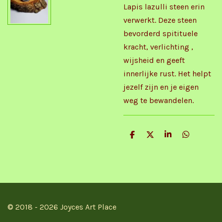
Lapis lazulli steen erin
verwerkt. Deze steen
bevorderd spitituele
kracht, verlichting ,
wijsheid en geeft
innerlijke rust. Het helpt
jezelf zijn en je eigen
weg te bewandelen.
D
D
S
D
e
e
h
e
l
e
a
l
e
l
r
e
n
e
n
© 2018 - 2026 Joyces Art Place