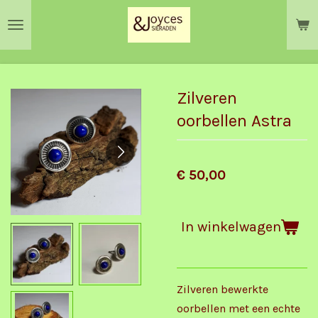
Ga
direct
naar
de
hoofdinhoud
Zilveren
oorbellen Astra
€ 50,00
In winkelwagen
Zilveren bewerkte
oorbellen met een echte