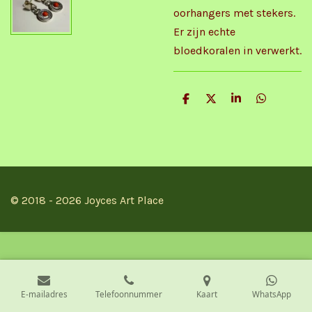
oorhangers met stekers.
Er zijn echte
bloedkoralen in verwerkt.
D
D
S
D
e
e
h
e
l
e
a
l
e
l
r
e
n
e
n
© 2018 - 2026 Joyces Art Place
E-mailadres
Telefoonnummer
Kaart
WhatsApp