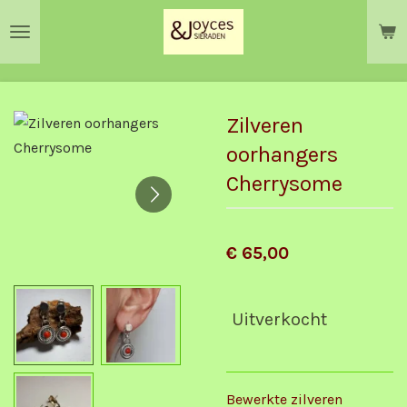
Ga
direct
naar
de
hoofdinhoud
Zilveren
oorhangers
Cherrysome
€ 65,00
Uitverkocht
Bewerkte zilveren