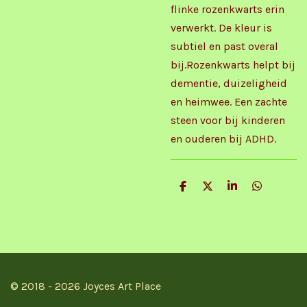
flinke rozenkwarts erin
verwerkt. De kleur is
subtiel en past overal
bij.Rozenkwarts helpt bij
dementie, duizeligheid
en heimwee. Een zachte
steen voor bij kinderen
en ouderen bij ADHD.
D
D
S
D
e
e
h
e
l
e
a
l
e
l
r
e
n
e
n
© 2018 - 2026 Joyces Art Place