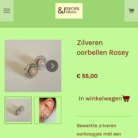
Ga
direct
naar
de
hoofdinhoud
Zilveren
oorbellen Rosey
€ 55,00
In winkelwagen
Bewerkte zilveren
oorknopjes met een