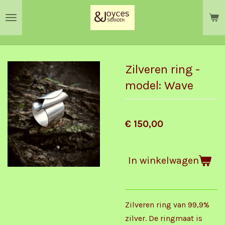
Ga
direct
naar
de
hoofdinhoud
Zilveren ring -
model: Wave
€ 150,00
In winkelwagen
Zilveren ring van 99,9%
zilver. De ringmaat is