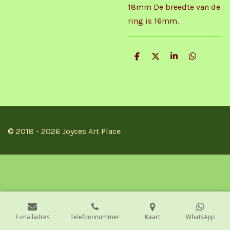
18mm De breedte van de
ring is 16mm.
D
D
S
D
e
e
h
e
l
e
a
l
e
l
r
e
n
e
n
© 2018 - 2026 Joyces Art Place
E-mailadres
Telefoonnummer
Kaart
WhatsApp