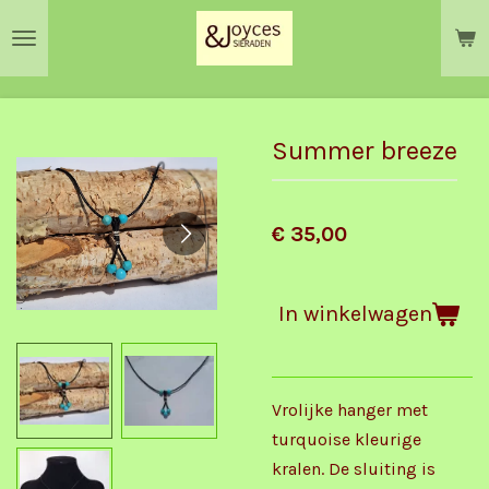
Ga
direct
naar
de
hoofdinhoud
Summer breeze
€ 35,00
In winkelwagen
Vrolijke hanger met
turquoise kleurige
kralen. De sluiting is