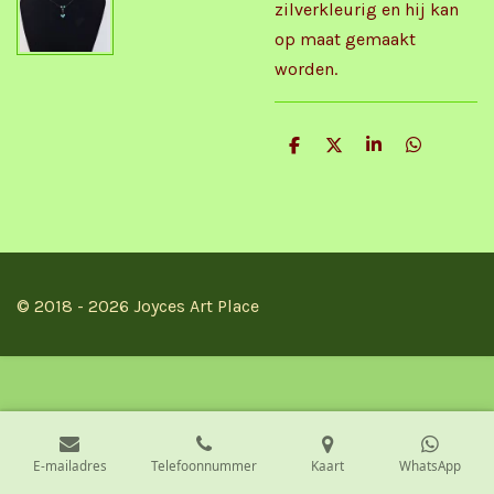
zilverkleurig en hij kan
op maat gemaakt
worden.
D
D
S
D
e
e
h
e
l
e
a
l
e
l
r
e
n
e
n
© 2018 - 2026 Joyces Art Place
E-mailadres
Telefoonnummer
Kaart
WhatsApp