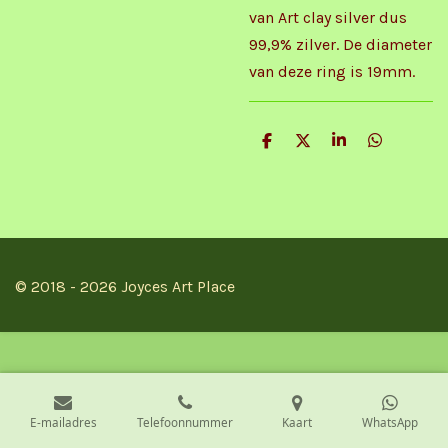
van Art clay silver dus
99,9% zilver. De diameter
van deze ring is 19mm.
D
D
S
D
e
e
h
e
l
e
a
l
e
l
r
e
n
e
n
© 2018 - 2026 Joyces Art Place
E-mailadres
Telefoonnummer
Kaart
WhatsApp