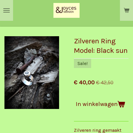
Ga
direct
naar
de
hoofdinhoud
Zilveren Ring
Model: Black sun
Sale!
€ 40,00
€ 42,50
In winkelwagen
Zilveren ring gemaakt