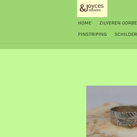
Ga
direct
HOME
ZILVEREN OORB
naar
de
PINSTRIPING
SCHILDER
hoofdinhoud